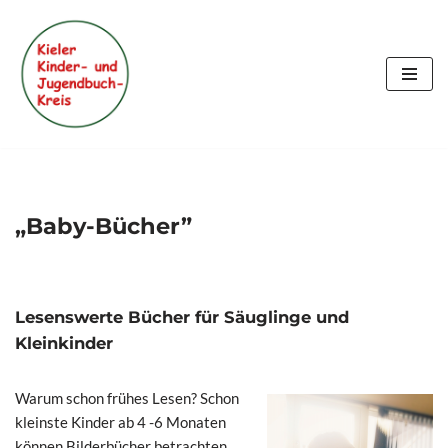
Zum
Inhalt
springen
„Baby-Bücher”
Lesenswerte Bücher für Säuglinge und
Kleinkinder
Warum schon frühes Lesen? Schon
kleinste Kinder ab 4 -6 Monaten
können Bilderbücher betrachten.